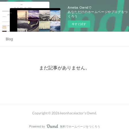
Ameba Owndで
あなただけのホームページやブログをつ
くろう
今すぐ試す
Blog
まだ記事がありません。
Copyright ©
2026
keonhacaiactor's Ownd
.
Powered by
無料でホームページをつくろう
AmebaOwnd